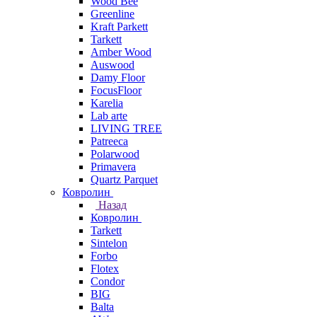
Wood Bee
Greenline
Kraft Parkett
Tarkett
Amber Wood
Auswood
Damy Floor
FocusFloor
Karelia
Lab arte
LIVING TREE
Patreeca
Polarwood
Primavera
Quartz Parquet
Ковролин
Назад
Ковролин
Tarkett
Sintelon
Forbo
Flotex
Condor
BIG
Balta