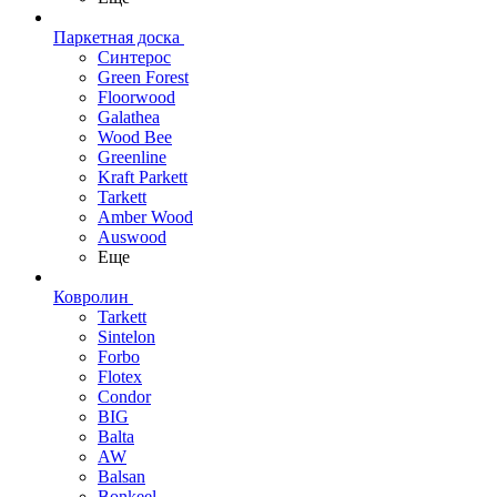
Паркетная доска
Синтерос
Green Forest
Floorwood
Galathea
Wood Bee
Greenline
Kraft Parkett
Tarkett
Amber Wood
Auswood
Еще
Ковролин
Tarkett
Sintelon
Forbo
Flotex
Condor
BIG
Balta
AW
Balsan
Bonkeel