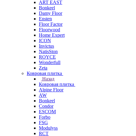
ART EAST
Bonkeel
Damy Floor
Ensten
Floor Factor
Floorwood
Home Expert
ICON
Invictus
NatisSton
ROYCE
Wonderfull
Zeta
Ковровая плитка
Назад
Ковровая плитка
Alpine Floor
AW
Bonkeel
Condor
ESCOM
Forbo
FSG
Modulyss
RCT