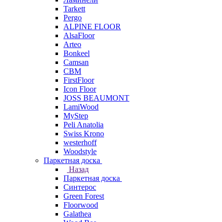
Tarkett
Pergo
ALPINE FLOOR
AlsaFloor
Arteo
Bonkeel
Camsan
CBM
FirstFloor
Icon Floor
JOSS BEAUMONT
LamiWood
MyStep
Peli Anatolia
Swiss Krono
westerhoff
Woodstyle
Паркетная доска
Назад
Паркетная доска
Синтерос
Green Forest
Floorwood
Galathea