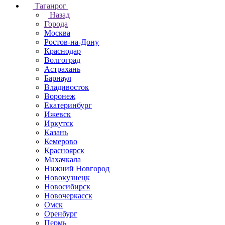
Таганрог
Назад
Города
Москва
Ростов-на-Дону
Краснодар
Волгоград
Астрахань
Барнаул
Владивосток
Воронеж
Екатеринбург
Ижевск
Иркутск
Казань
Кемерово
Красноярск
Махачкала
Нижний Новгород
Новокузнецк
Новосибирск
Новочеркаcск
Омск
Оренбург
Пермь