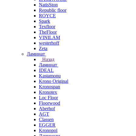
NatisSton
Republic floor
ROYCE
Spark
Texfloor
TheFloor
VINILAM
westerhoff
Zeta
Ламинат
Назад
Ламинат
IDEAL
Kastamonu
Krono Original
Kronospan
Kronotex
Loc Floor
Floorwood
Aberhof
AGT
Classen
EGGER
Kronopol
Ламинели