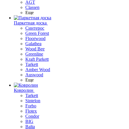
AGT
Classen
Еще
Паркетная доска
Синтерос
Green Forest
Floorwood
Galathea
Wood Bee
Greenline
Kraft Parkett
Tarkett
Amber Wood
Auswood
Еще
Ковролин
Tarkett
Sintelon
Forbo
Flotex
Condor
BIG
Balta