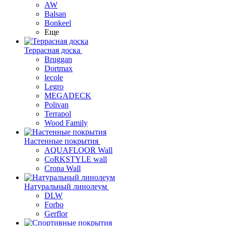
AW
Balsan
Bonkeel
Еще
Террасная доска
Bruggan
Dortmax
lecole
Legro
MEGADECK
Polivan
Terrapol
Wood Family
Настенные покрытия
AQUAFLOOR Wall
CoRKSTYLE wall
Crona Wall
Натуральный линолеум
DLW
Forbo
Gerflor