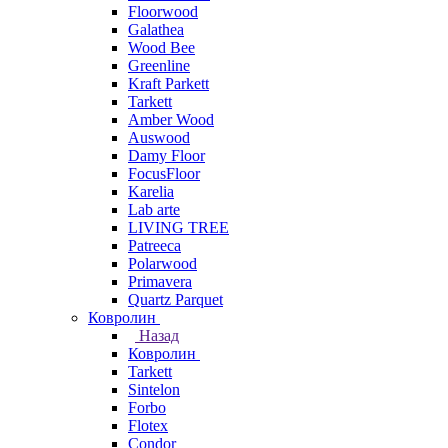
Floorwood
Galathea
Wood Bee
Greenline
Kraft Parkett
Tarkett
Amber Wood
Auswood
Damy Floor
FocusFloor
Karelia
Lab arte
LIVING TREE
Patreeca
Polarwood
Primavera
Quartz Parquet
Ковролин
Назад
Ковролин
Tarkett
Sintelon
Forbo
Flotex
Condor