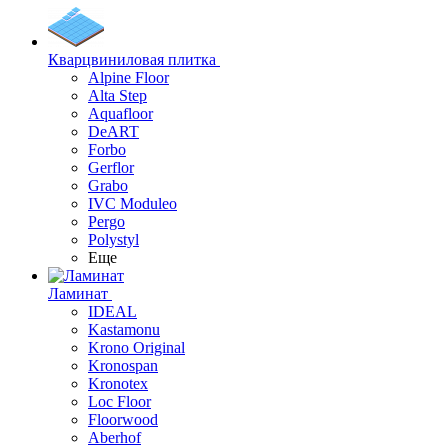
Кварцвиниловая плитка
Alpine Floor
Alta Step
Aquafloor
DeART
Forbo
Gerflor
Grabo
IVC Moduleo
Pergo
Polystyl
Еще
Ламинат
IDEAL
Kastamonu
Krono Original
Kronospan
Kronotex
Loc Floor
Floorwood
Aberhof