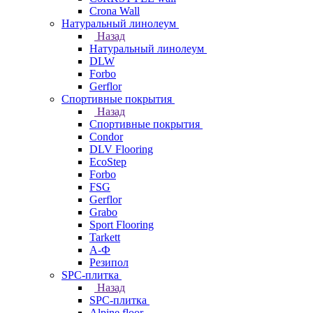
Crona Wall
Натуральный линолеум
Назад
Натуральный линолеум
DLW
Forbo
Gerflor
Спортивные покрытия
Назад
Спортивные покрытия
Condor
DLV Flooring
EcoStep
Forbo
FSG
Gerflor
Grabo
Sport Flooring
Tarkett
А-Ф
Резипол
SPC-плитка
Назад
SPC-плитка
Alpine floor