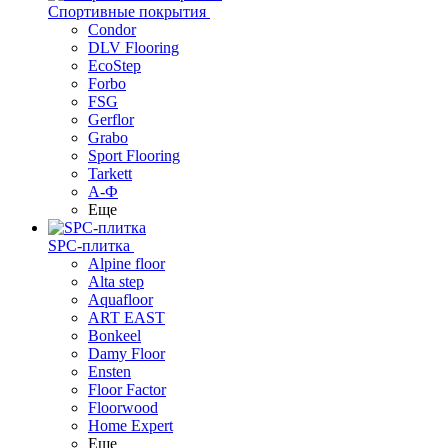
Спортивные покрытия
Condor
DLV Flooring
EcoStep
Forbo
FSG
Gerflor
Grabo
Sport Flooring
Tarkett
А-Ф
Еще
SPC-плитка
Alpine floor
Alta step
Aquafloor
ART EAST
Bonkeel
Damy Floor
Ensten
Floor Factor
Floorwood
Home Expert
Еще