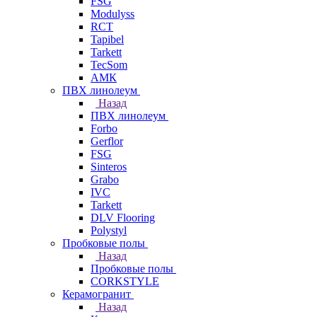
FSG
Modulyss
RCT
Tapibel
Tarkett
TecSom
АМК
ПВХ линолеум
Назад
ПВХ линолеум
Forbo
Gerflor
FSG
Sinteros
Grabo
IVC
Tarkett
DLV Flooring
Polystyl
Пробковые полы
Назад
Пробковые полы
CORKSTYLE
Керамогранит
Назад