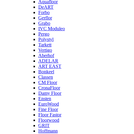
Aquafloor
DeART
Forbo
Gerflor
Grabo
IVC Moduleo
Pergo
Polystyl
Tarkett
Vertigo
Aberhof
ADELAR
ART EAST
Bonkeel
Classen
CM Floor
CronaFloor
Damy Floor
Ensten
EuroWood
Fine Floor
Floor Fastor
Floorwood
GRIT
Hoffmann