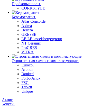
Пробковые полы
CORKSTYLE
Керамогранит
Atlas Concorde
Axima
Belleza
GRESSE
LB LB lasselsbergergroup
NT Ceramic
ProGRES
VITRA
Строительная химия и комплектующие
Eurocol
Arbiton
Bonkeel
Forbo Arlok
FSG
Tarkett
Unique
Акции
Услуги