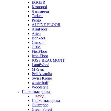
EGGER
Kronopol
Ламинели
Tarkett
Pergo
ALPINE FLOOR
AlsaFloor
Arteo
Bonkeel
Camsan
CBM
FirstFloor
Icon Floor
JOSS BEAUMONT
LamiWood
MyStep
Peli Anatolia
Swiss Krono
westerhoff
Woodstyle
Паркетная доска
Назад
Паркетная доска
Синтерос
Green Forest