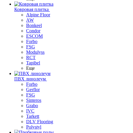
Ковровая плитка
Alpine Floor
AW
Bonkeel
Condor
ESCOM
Forbo
FSG
Modulyss
RCT
Tapibel
Еще
ПВХ линолеум
Forbo
Gerflor
FSG
Sinteros
Grabo
IVC
Tarkett
DLV Flooring
Polystyl