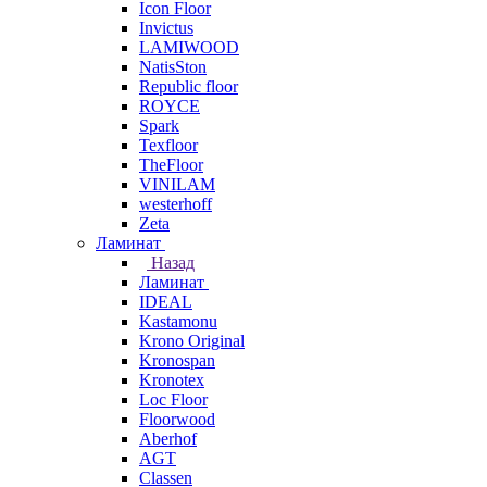
Icon Floor
Invictus
LAMIWOOD
NatisSton
Republic floor
ROYCE
Spark
Texfloor
TheFloor
VINILAM
westerhoff
Zeta
Ламинат
Назад
Ламинат
IDEAL
Kastamonu
Krono Original
Kronospan
Kronotex
Loc Floor
Floorwood
Aberhof
AGT
Classen