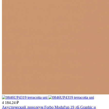
4 184.24 ₽
Акустический линолеум Forbo Modul'up 19 дБ Graphic и