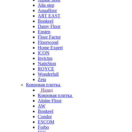
Alta step
Aquafloor
ART EAST
Bonkeel
Damy Floor
Ensten
Floor Factor
Floorwood
Home Expert
ICON
Invictus
NatisSton
ROYCE
Wonderfull
Zeta
Ковровая плитка
Назад
Ковровая плитка
Alpine Floor
AW
Bonkeel
Condor
ESCOM
Forbo