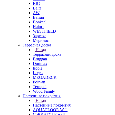
BIG
Balta
AW
Balsan
Bonkeel
Haima
WESTFIELD
Зартекс
Меринос
Террасная доска
Назад
Террасная доска
Bruggan
Dortmax
lecole
Legro
MEGADECK
Polivan
Terrapol
Wood Family
Настенные покрытия
Назад
Настенные покрытия
AQUAFLOOR Wall
CoRKSTYLE wall