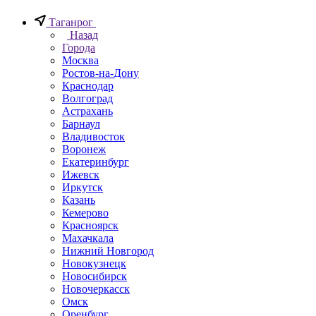
Таганрог
Назад
Города
Москва
Ростов-на-Дону
Краснодар
Волгоград
Астрахань
Барнаул
Владивосток
Воронеж
Екатеринбург
Ижевск
Иркутск
Казань
Кемерово
Красноярск
Махачкала
Нижний Новгород
Новокузнецк
Новосибирск
Новочеркаcск
Омск
Оренбург