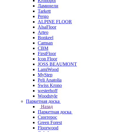
Kronopol
Ламинели
Tarkett
Pergo
ALPINE FLOOR
AlsaFloor
Arteo
Bonkeel
Camsan
CBM
FirstFloor
Icon Floor
JOSS BEAUMONT
LamiWood
MyStep
Peli Anatolia
Swiss Krono
westerhoff
Woodstyle
Паркетная доска
Назад
Паркетная доска
Синтерос
Green Forest
Floorwood