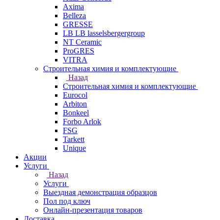
Axima
Belleza
GRESSE
LB LB lasselsbergergroup
NT Ceramic
ProGRES
VITRA
Строительная химия и комплектующие
Назад
Строительная химия и комплектующие
Eurocol
Arbiton
Bonkeel
Forbo Arlok
FSG
Tarkett
Unique
Акции
Услуги
Назад
Услуги
Выездная демонстрация образцов
Пол под ключ
Онлайн-презентация товаров
Доставка