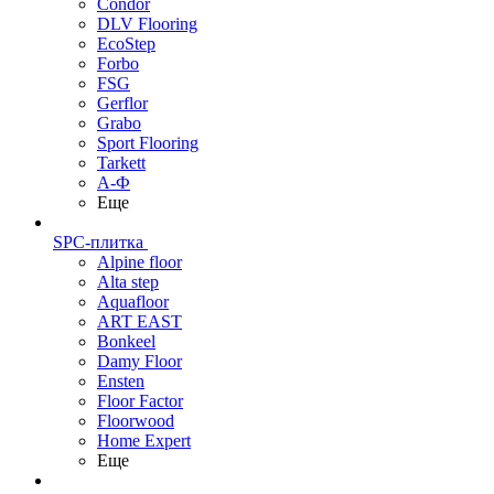
Condor
DLV Flooring
EcoStep
Forbo
FSG
Gerflor
Grabo
Sport Flooring
Tarkett
А-Ф
Еще
SPC-плитка
Alpine floor
Alta step
Aquafloor
ART EAST
Bonkeel
Damy Floor
Ensten
Floor Factor
Floorwood
Home Expert
Еще