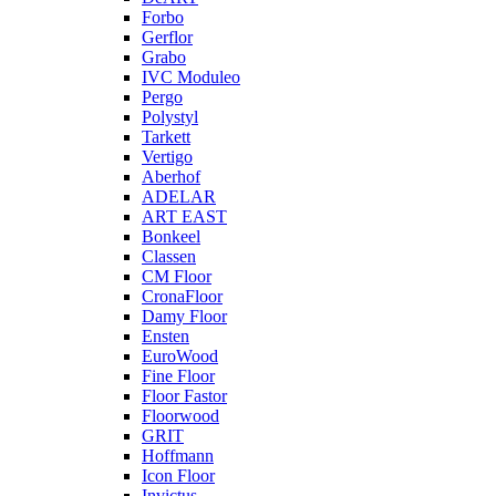
Forbo
Gerflor
Grabo
IVC Moduleo
Pergo
Polystyl
Tarkett
Vertigo
Aberhof
ADELAR
ART EAST
Bonkeel
Classen
CM Floor
CronaFloor
Damy Floor
Ensten
EuroWood
Fine Floor
Floor Fastor
Floorwood
GRIT
Hoffmann
Icon Floor
Invictus