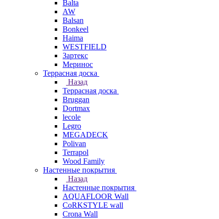
Balta
AW
Balsan
Bonkeel
Haima
WESTFIELD
Зартекс
Меринос
Террасная доска
Назад
Террасная доска
Bruggan
Dortmax
lecole
Legro
MEGADECK
Polivan
Terrapol
Wood Family
Настенные покрытия
Назад
Настенные покрытия
AQUAFLOOR Wall
CoRKSTYLE wall
Crona Wall