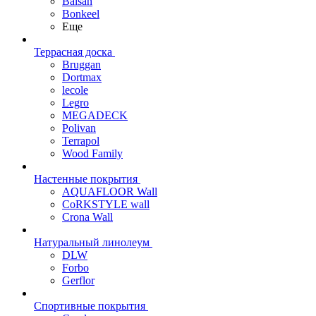
Balsan
Bonkeel
Еще
Террасная доска
Bruggan
Dortmax
lecole
Legro
MEGADECK
Polivan
Terrapol
Wood Family
Настенные покрытия
AQUAFLOOR Wall
CoRKSTYLE wall
Crona Wall
Натуральный линолеум
DLW
Forbo
Gerflor
Спортивные покрытия