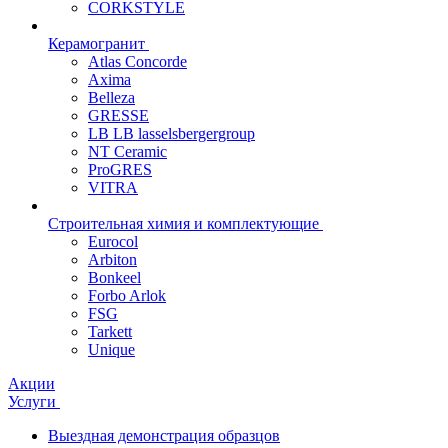
CORKSTYLE
Керамогранит
Atlas Concorde
Axima
Belleza
GRESSE
LB LB lasselsbergergroup
NT Ceramic
ProGRES
VITRA
Строительная химия и комплектующие
Eurocol
Arbiton
Bonkeel
Forbo Arlok
FSG
Tarkett
Unique
Акции
Услуги
Выездная демонстрация образцов