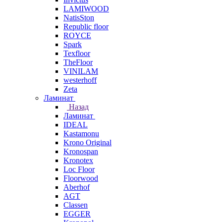
LAMIWOOD
NatisSton
Republic floor
ROYCE
Spark
Texfloor
TheFloor
VINILAM
westerhoff
Zeta
Ламинат
Назад
Ламинат
IDEAL
Kastamonu
Krono Original
Kronospan
Kronotex
Loc Floor
Floorwood
Aberhof
AGT
Classen
EGGER