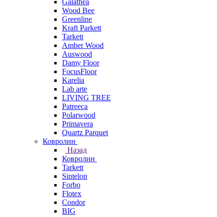
Galathea
Wood Bee
Greenline
Kraft Parkett
Tarkett
Amber Wood
Auswood
Damy Floor
FocusFloor
Karelia
Lab arte
LIVING TREE
Patreeca
Polarwood
Primavera
Quartz Parquet
Ковролин
Назад
Ковролин
Tarkett
Sintelon
Forbo
Flotex
Condor
BIG