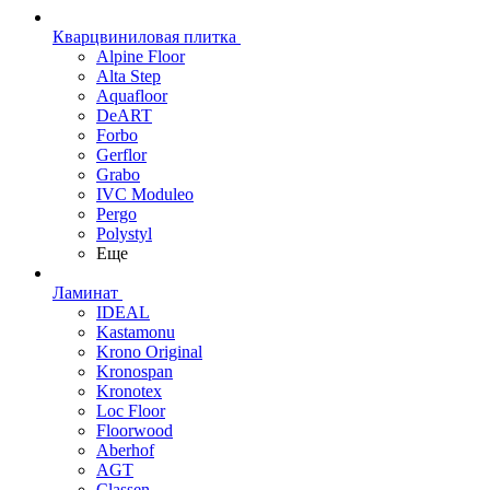
Кварцвиниловая плитка
Alpine Floor
Alta Step
Aquafloor
DeART
Forbo
Gerflor
Grabo
IVC Moduleo
Pergo
Polystyl
Еще
Ламинат
IDEAL
Kastamonu
Krono Original
Kronospan
Kronotex
Loc Floor
Floorwood
Aberhof
AGT
Classen