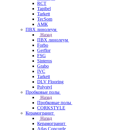
RCT
Tapibel
Tarkett
TecSom
АМК
ПВХ линолеум
Назад
ПВХ линолеум
Forbo
Gerflor
FSG
Sinteros
Grabo
IVC
Tarkett
DLV Flooring
Polystyl
Пробковые полы
Назад
Пробковые полы
CORKSTYLE
Керамогранит
Назад
Керамогранит
Atlas Concorde