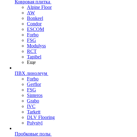
Ковровая плитка
Alpine Floor
AW
Bonkeel
Condor
ESCOM
Forbo
FSG
Modulyss
RCT
Tapibel
Еще
ПВХ линолеум
Forbo
Gerflor
FSG
Sinteros
Grabo
IVC
Tarkett
DLV Flooring
Polystyl
Пробковые полы