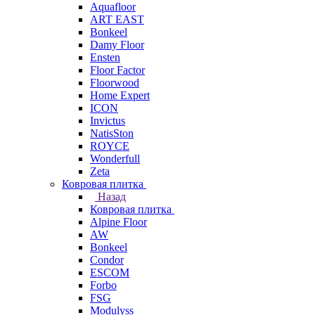
Aquafloor
ART EAST
Bonkeel
Damy Floor
Ensten
Floor Factor
Floorwood
Home Expert
ICON
Invictus
NatisSton
ROYCE
Wonderfull
Zeta
Ковровая плитка
Назад
Ковровая плитка
Alpine Floor
AW
Bonkeel
Condor
ESCOM
Forbo
FSG
Modulyss