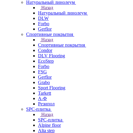
Натуральный линолеум
Назад
Натуральный линолеум
DLW
Forbo
Gerflor
Спортивные покрытия
Назад
Спортивные покрытия
Condor
DLV Flooring
EcoStep
Forbo
FSG
Gerflor
Grabo
Sport Flooring
Tarkett
А-Ф
Резипол
SPC-плитка
Назад
SPC-плитка
Alpine floor
Alta step