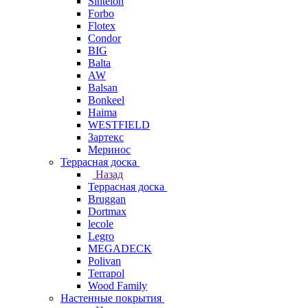
Sintelon
Forbo
Flotex
Condor
BIG
Balta
AW
Balsan
Bonkeel
Haima
WESTFIELD
Зартекс
Меринос
Террасная доска
Назад
Террасная доска
Bruggan
Dortmax
lecole
Legro
MEGADECK
Polivan
Terrapol
Wood Family
Настенные покрытия