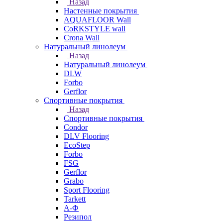
Назад
Настенные покрытия
AQUAFLOOR Wall
CoRKSTYLE wall
Crona Wall
Натуральный линолеум
Назад
Натуральный линолеум
DLW
Forbo
Gerflor
Спортивные покрытия
Назад
Спортивные покрытия
Condor
DLV Flooring
EcoStep
Forbo
FSG
Gerflor
Grabo
Sport Flooring
Tarkett
А-Ф
Резипол