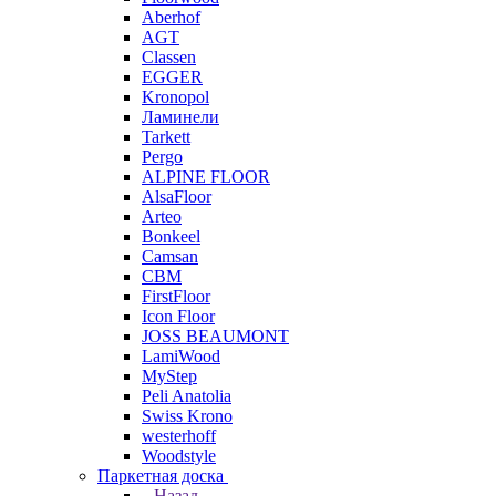
Aberhof
AGT
Classen
EGGER
Kronopol
Ламинели
Tarkett
Pergo
ALPINE FLOOR
AlsaFloor
Arteo
Bonkeel
Camsan
CBM
FirstFloor
Icon Floor
JOSS BEAUMONT
LamiWood
MyStep
Peli Anatolia
Swiss Krono
westerhoff
Woodstyle
Паркетная доска
Назад