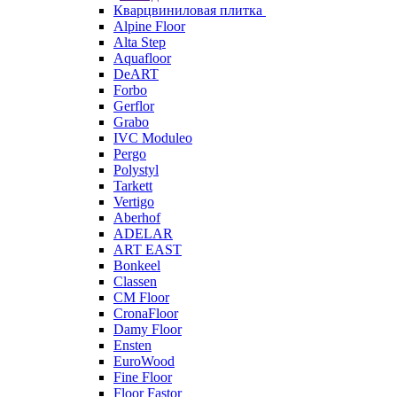
Кварцвиниловая плитка
Alpine Floor
Alta Step
Aquafloor
DeART
Forbo
Gerflor
Grabo
IVC Moduleo
Pergo
Polystyl
Tarkett
Vertigo
Aberhof
ADELAR
ART EAST
Bonkeel
Classen
CM Floor
CronaFloor
Damy Floor
Ensten
EuroWood
Fine Floor
Floor Fastor