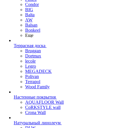
Condor
BIG
Balta
AW
Balsan
Bonkeel
Еще
Террасная доска
Bruggan
Dortmax
lecole
Legro
MEGADECK
Polivan
Terrapol
Wood Family
Настенные покрытия
AQUAFLOOR Wall
CoRKSTYLE wall
Crona Wall
Натуральный линолеум
DLW