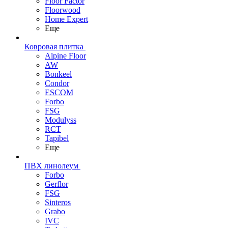
Floor Factor
Floorwood
Home Expert
Еще
Ковровая плитка
Alpine Floor
AW
Bonkeel
Condor
ESCOM
Forbo
FSG
Modulyss
RCT
Tapibel
Еще
ПВХ линолеум
Forbo
Gerflor
FSG
Sinteros
Grabo
IVC