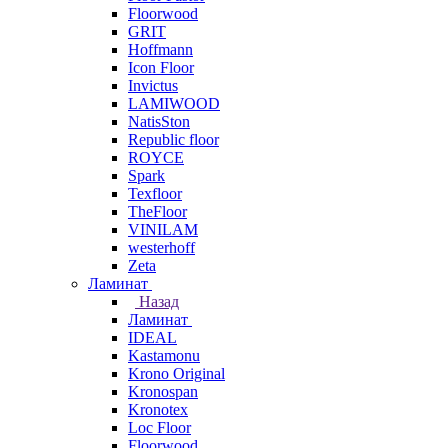
Floorwood
GRIT
Hoffmann
Icon Floor
Invictus
LAMIWOOD
NatisSton
Republic floor
ROYCE
Spark
Texfloor
TheFloor
VINILAM
westerhoff
Zeta
Ламинат
Назад
Ламинат
IDEAL
Kastamonu
Krono Original
Kronospan
Kronotex
Loc Floor
Floorwood