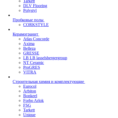
Tarkett
DLV Flooring
Polystyl
Пробковые полы
CORKSTYLE
Керамогранит
Atlas Concorde
Axima
Belleza
GRESSE
LB LB lasselsbergergroup
NT Ceramic
ProGRES
VITRA
Строительная химия и комплектующие
Eurocol
Arbiton
Bonkeel
Forbo Arlok
FSG
Tarkett
Unique