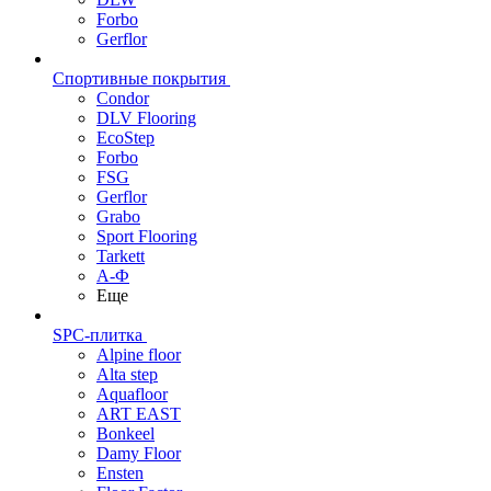
Forbo
Gerflor
Спортивные покрытия
Condor
DLV Flooring
EcoStep
Forbo
FSG
Gerflor
Grabo
Sport Flooring
Tarkett
А-Ф
Еще
SPC-плитка
Alpine floor
Alta step
Aquafloor
ART EAST
Bonkeel
Damy Floor
Ensten