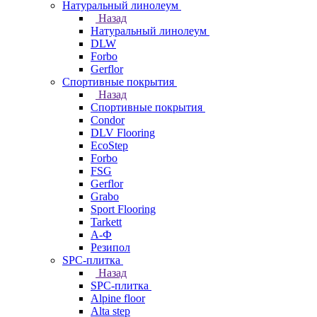
Натуральный линолеум
Назад
Натуральный линолеум
DLW
Forbo
Gerflor
Спортивные покрытия
Назад
Спортивные покрытия
Condor
DLV Flooring
EcoStep
Forbo
FSG
Gerflor
Grabo
Sport Flooring
Tarkett
А-Ф
Резипол
SPC-плитка
Назад
SPC-плитка
Alpine floor
Alta step