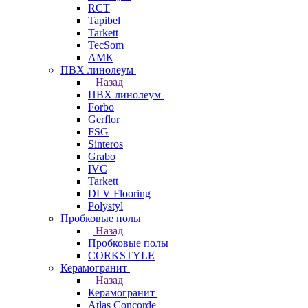
RCT
Tapibel
Tarkett
TecSom
АМК
ПВХ линолеум
Назад
ПВХ линолеум
Forbo
Gerflor
FSG
Sinteros
Grabo
IVC
Tarkett
DLV Flooring
Polystyl
Пробковые полы
Назад
Пробковые полы
CORKSTYLE
Керамогранит
Назад
Керамогранит
Atlas Concorde