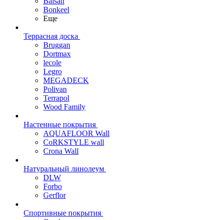
Balsan
Bonkeel
Еще
Террасная доска
Bruggan
Dortmax
lecole
Legro
MEGADECK
Polivan
Terrapol
Wood Family
Настенные покрытия
AQUAFLOOR Wall
CoRKSTYLE wall
Crona Wall
Натуральный линолеум
DLW
Forbo
Gerflor
Спортивные покрытия