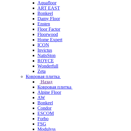
Aquafloor
ART EAST
Bonkeel
Damy Floor
Ensten
Floor Factor
Floorwood
Home Expert
ICON
Invictus
NatisSton
ROYCE
Wonderfull
Zeta
Ковровая плитка
Назад
Ковровая плитка
Alpine Floor
AW
Bonkeel
Condor
ESCOM
Forbo
FSG
Modulyss