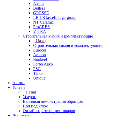
Axima
Belleza
GRESSE
LB LB lasselsbergergroup
NT Ceramic
ProGRES
VITRA
Строительная химия и комплектующие
Назад
Строительная химия и комплектующие
Eurocol
Arbiton
Bonkeel
Forbo Arlok
FSG
Tarkett
Unique
Акции
Услуги
Назад
Услуги
Выездная демонстрация образцов
Пол под ключ
Онлайн-презентация товаров
Доставка