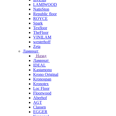
LAMIWOOD
NatisSton
Republic floor
ROYCE
Spark
Texfloor
TheFloor
VINILAM
westerhoff
Zeta
Ламинат
Назад
Ламинат
IDEAL
Kastamonu
Krono Original
Kronospan
Kronotex
Loc Floor
Floorwood
Aberhof
AGT
Classen
EGGER