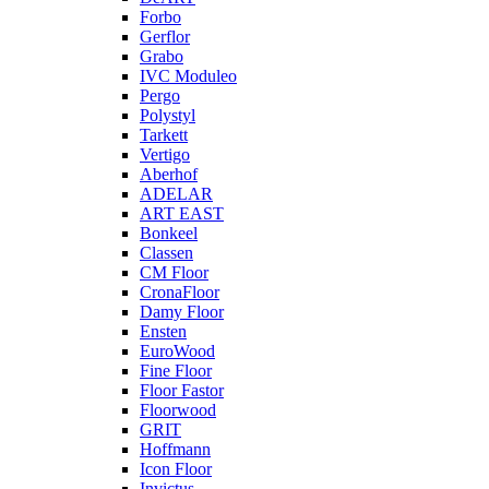
Forbo
Gerflor
Grabo
IVC Moduleo
Pergo
Polystyl
Tarkett
Vertigo
Aberhof
ADELAR
ART EAST
Bonkeel
Classen
CM Floor
CronaFloor
Damy Floor
Ensten
EuroWood
Fine Floor
Floor Fastor
Floorwood
GRIT
Hoffmann
Icon Floor
Invictus