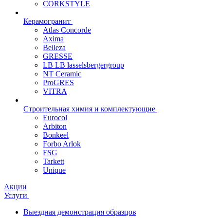
CORKSTYLE
Керамогранит
Atlas Concorde
Axima
Belleza
GRESSE
LB LB lasselsbergergroup
NT Ceramic
ProGRES
VITRA
Строительная химия и комплектующие
Eurocol
Arbiton
Bonkeel
Forbo Arlok
FSG
Tarkett
Unique
Акции
Услуги
Выездная демонстрация образцов