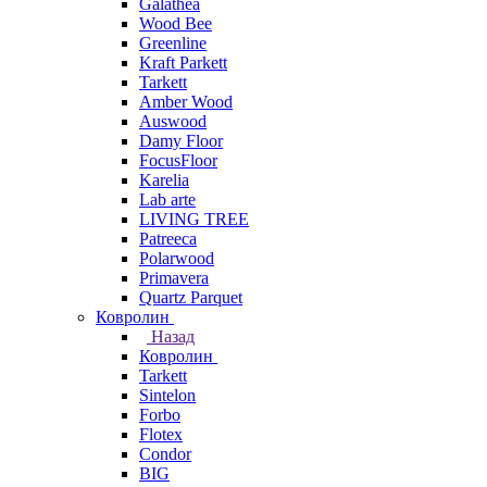
Galathea
Wood Bee
Greenline
Kraft Parkett
Tarkett
Amber Wood
Auswood
Damy Floor
FocusFloor
Karelia
Lab arte
LIVING TREE
Patreeca
Polarwood
Primavera
Quartz Parquet
Ковролин
Назад
Ковролин
Tarkett
Sintelon
Forbo
Flotex
Condor
BIG