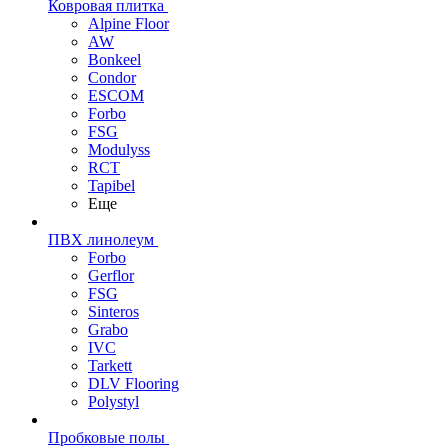
Ковровая плитка
Alpine Floor
AW
Bonkeel
Condor
ESCOM
Forbo
FSG
Modulyss
RCT
Tapibel
Еще
ПВХ линолеум
Forbo
Gerflor
FSG
Sinteros
Grabo
IVC
Tarkett
DLV Flooring
Polystyl
Пробковые полы