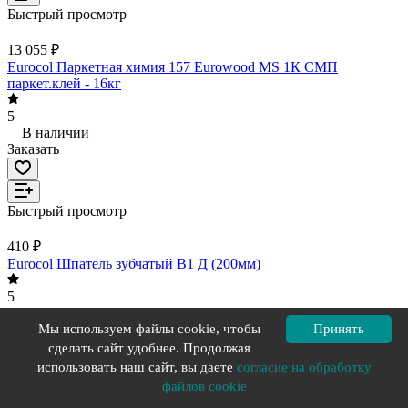
Быстрый просмотр
13 055 ₽
Eurocol Паркетная химия 157 Eurowood MS 1К СМП
паркет.клей - 16кг
5
В наличии
Заказать
Быстрый просмотр
410 ₽
Eurocol Шпатель зубчатый В1 Д (200мм)
5
В наличии
Заказать
Мы используем файлы cookie, чтобы
Принять
сделать сайт удобнее. Продолжая
использовать наш сайт, вы даете
согласие на обработку
файлов cookie
Быстрый просмотр