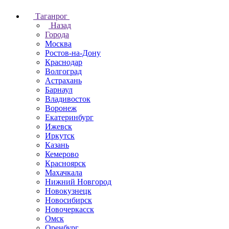
Таганрог
Назад
Города
Москва
Ростов-на-Дону
Краснодар
Волгоград
Астрахань
Барнаул
Владивосток
Воронеж
Екатеринбург
Ижевск
Иркутск
Казань
Кемерово
Красноярск
Махачкала
Нижний Новгород
Новокузнецк
Новосибирск
Новочеркаcск
Омск
Оренбург