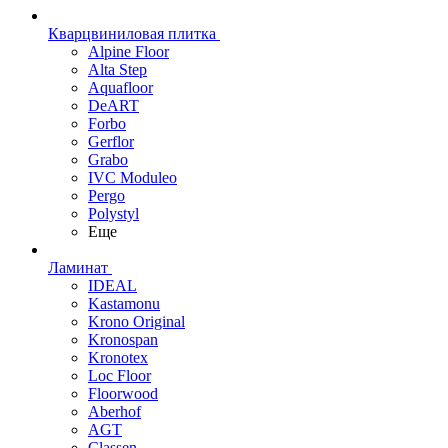
Кварцвиниловая плитка
Alpine Floor
Alta Step
Aquafloor
DeART
Forbo
Gerflor
Grabo
IVC Moduleo
Pergo
Polystyl
Еще
Ламинат
IDEAL
Kastamonu
Krono Original
Kronospan
Kronotex
Loc Floor
Floorwood
Aberhof
AGT
Classen