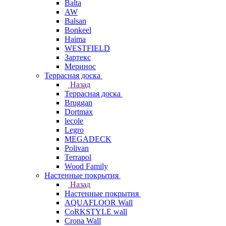
Balta
AW
Balsan
Bonkeel
Haima
WESTFIELD
Зартекс
Меринос
Террасная доска
Назад
Террасная доска
Bruggan
Dortmax
lecole
Legro
MEGADECK
Polivan
Terrapol
Wood Family
Настенные покрытия
Назад
Настенные покрытия
AQUAFLOOR Wall
CoRKSTYLE wall
Crona Wall