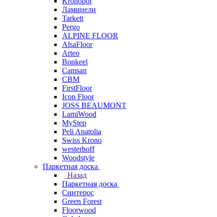
Kronopol
Ламинели
Tarkett
Pergo
ALPINE FLOOR
AlsaFloor
Arteo
Bonkeel
Camsan
CBM
FirstFloor
Icon Floor
JOSS BEAUMONT
LamiWood
MyStep
Peli Anatolia
Swiss Krono
westerhoff
Woodstyle
Паркетная доска
Назад
Паркетная доска
Синтерос
Green Forest
Floorwood