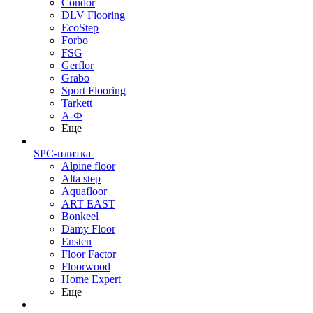
Condor
DLV Flooring
EcoStep
Forbo
FSG
Gerflor
Grabo
Sport Flooring
Tarkett
А-Ф
Еще
SPC-плитка
Alpine floor
Alta step
Aquafloor
ART EAST
Bonkeel
Damy Floor
Ensten
Floor Factor
Floorwood
Home Expert
Еще