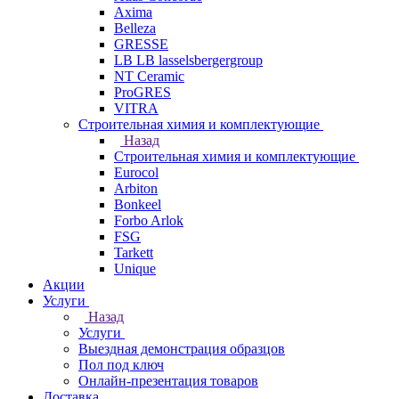
Axima
Belleza
GRESSE
LB LB lasselsbergergroup
NT Ceramic
ProGRES
VITRA
Строительная химия и комплектующие
Назад
Строительная химия и комплектующие
Eurocol
Arbiton
Bonkeel
Forbo Arlok
FSG
Tarkett
Unique
Акции
Услуги
Назад
Услуги
Выездная демонстрация образцов
Пол под ключ
Онлайн-презентация товаров
Доставка