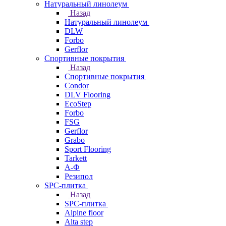
Натуральный линолеум
Назад
Натуральный линолеум
DLW
Forbo
Gerflor
Спортивные покрытия
Назад
Спортивные покрытия
Condor
DLV Flooring
EcoStep
Forbo
FSG
Gerflor
Grabo
Sport Flooring
Tarkett
А-Ф
Резипол
SPC-плитка
Назад
SPC-плитка
Alpine floor
Alta step