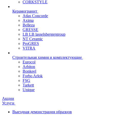
CORKSTYLE
Керамогранит
Atlas Concorde
Axima
Belleza
GRESSE
LB LB lasselsbergergroup
NT Ceramic
ProGRES
VITRA
Строительная химия и комплектующие
Eurocol
Arbiton
Bonkeel
Forbo Arlok
FSG
Tarkett
Unique
Акции
Услуги
Выездная демонстрация образцов