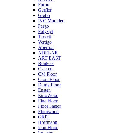
Forbo
Gerflor
Grabo
IVC Moduleo
Pergo
Polystyl
Tarkett
Vertigo
Aberhof
ADELAR
ART EAST
Bonkeel
Classen
CM Floor
CronaFloor
Damy Floor
Ensten
EuroWood
Fine Floor
Floor Fastor
Floorwood
GRIT
Hoffmann
Icon Floor
Invictus