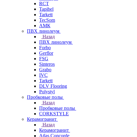
RCT
Tapibel
Tarkett
TecSom
АМК
ПВХ линолеум
Назад
ПВХ линолеум
Forbo
Gerflor
FSG
Sinteros
Grabo
IVC
Tarkett
DLV Flooring
Polystyl
Пробковые полы
Назад
Пробковые полы
CORKSTYLE
Керамогранит
Назад
Керамогранит
Atlas Concorde