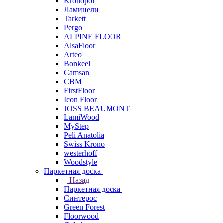
Kronopol
Ламинели
Tarkett
Pergo
ALPINE FLOOR
AlsaFloor
Arteo
Bonkeel
Camsan
CBM
FirstFloor
Icon Floor
JOSS BEAUMONT
LamiWood
MyStep
Peli Anatolia
Swiss Krono
westerhoff
Woodstyle
Паркетная доска
Назад
Паркетная доска
Синтерос
Green Forest
Floorwood