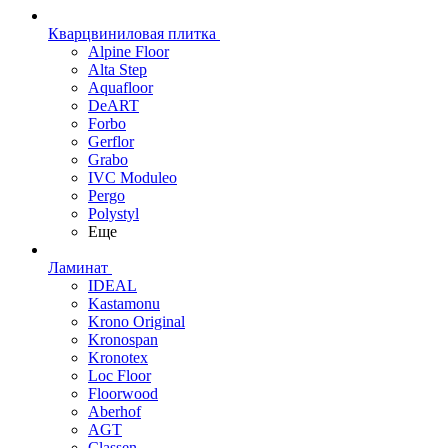
Кварцвиниловая плитка
Alpine Floor
Alta Step
Aquafloor
DeART
Forbo
Gerflor
Grabo
IVC Moduleo
Pergo
Polystyl
Еще
Ламинат
IDEAL
Kastamonu
Krono Original
Kronospan
Kronotex
Loc Floor
Floorwood
Aberhof
AGT
Classen