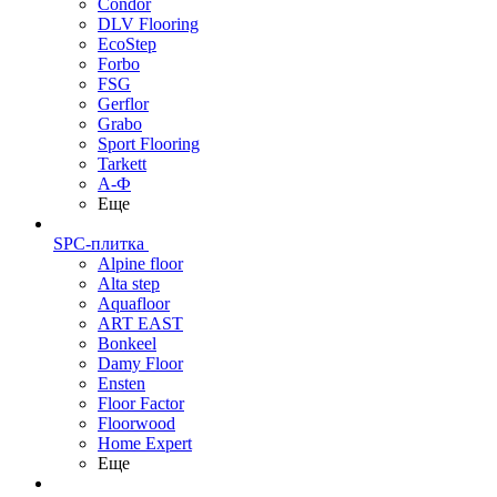
Condor
DLV Flooring
EcoStep
Forbo
FSG
Gerflor
Grabo
Sport Flooring
Tarkett
А-Ф
Еще
SPC-плитка
Alpine floor
Alta step
Aquafloor
ART EAST
Bonkeel
Damy Floor
Ensten
Floor Factor
Floorwood
Home Expert
Еще