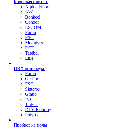
Ковровая плитка
Alpine Floor
AW
Bonkeel
Condor
ESCOM
Forbo
FSG
Modulyss
RCT
Tapibel
Еще
ПВХ линолеум
Forbo
Gerflor
FSG
Sinteros
Grabo
IVC
Tarkett
DLV Flooring
Polystyl
Пробковые полы