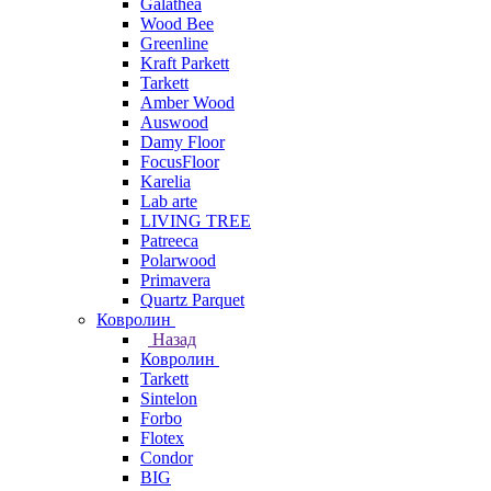
Galathea
Wood Bee
Greenline
Kraft Parkett
Tarkett
Amber Wood
Auswood
Damy Floor
FocusFloor
Karelia
Lab arte
LIVING TREE
Patreeca
Polarwood
Primavera
Quartz Parquet
Ковролин
Назад
Ковролин
Tarkett
Sintelon
Forbo
Flotex
Condor
BIG