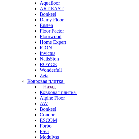
Aquafloor
ART EAST
Bonkeel
Damy Floor
Ensten
Floor Factor
Floorwood
Home Expert
ICON
Invictus
NatisSton
ROYCE
Wonderfull
Zeta
Ковровая плитка
Назад
Ковровая плитка
Alpine Floor
AW
Bonkeel
Condor
ESCOM
Forbo
FSG
Modulyss