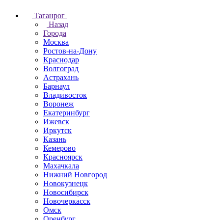
Таганрог
Назад
Города
Москва
Ростов-на-Дону
Краснодар
Волгоград
Астрахань
Барнаул
Владивосток
Воронеж
Екатеринбург
Ижевск
Иркутск
Казань
Кемерово
Красноярск
Махачкала
Нижний Новгород
Новокузнецк
Новосибирск
Новочеркаcск
Омск
Оренбург