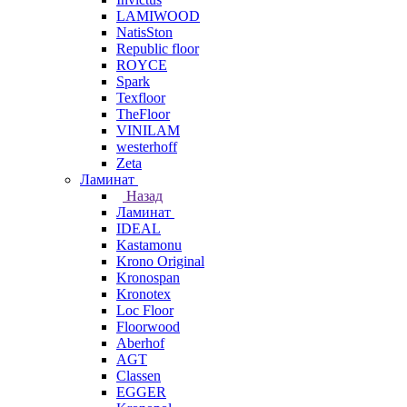
LAMIWOOD
NatisSton
Republic floor
ROYCE
Spark
Texfloor
TheFloor
VINILAM
westerhoff
Zeta
Ламинат
Назад
Ламинат
IDEAL
Kastamonu
Krono Original
Kronospan
Kronotex
Loc Floor
Floorwood
Aberhof
AGT
Classen
EGGER