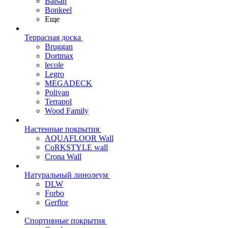
Balsan
Bonkeel
Еще
Террасная доска
Bruggan
Dortmax
lecole
Legro
MEGADECK
Polivan
Terrapol
Wood Family
Настенные покрытия
AQUAFLOOR Wall
CoRKSTYLE wall
Crona Wall
Натуральный линолеум
DLW
Forbo
Gerflor
Спортивные покрытия