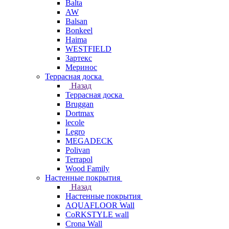
Balta
AW
Balsan
Bonkeel
Haima
WESTFIELD
Зартекс
Меринос
Террасная доска
Назад
Террасная доска
Bruggan
Dortmax
lecole
Legro
MEGADECK
Polivan
Terrapol
Wood Family
Настенные покрытия
Назад
Настенные покрытия
AQUAFLOOR Wall
CoRKSTYLE wall
Crona Wall