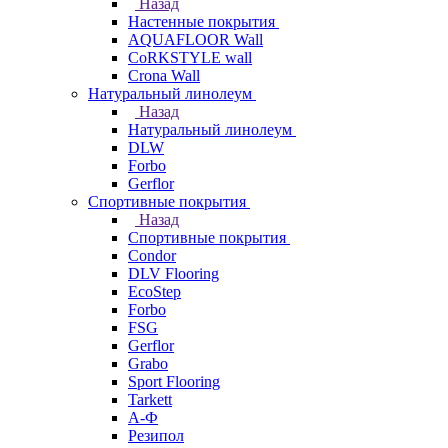
Назад
Настенные покрытия
AQUAFLOOR Wall
CoRKSTYLE wall
Crona Wall
Натуральный линолеум
Назад
Натуральный линолеум
DLW
Forbo
Gerflor
Спортивные покрытия
Назад
Спортивные покрытия
Condor
DLV Flooring
EcoStep
Forbo
FSG
Gerflor
Grabo
Sport Flooring
Tarkett
А-Ф
Резипол