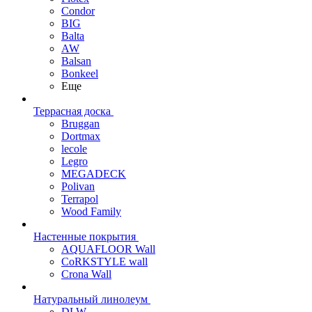
Condor
BIG
Balta
AW
Balsan
Bonkeel
Еще
Террасная доска
Bruggan
Dortmax
lecole
Legro
MEGADECK
Polivan
Terrapol
Wood Family
Настенные покрытия
AQUAFLOOR Wall
CoRKSTYLE wall
Crona Wall
Натуральный линолеум
DLW