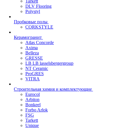
Tarkett
DLV Flooring
Polystyl
Пробковые полы
CORKSTYLE
Керамогранит
Atlas Concorde
Axima
Belleza
GRESSE
LB LB lasselsbergergroup
NT Ceramic
ProGRES
VITRA
Строительная химия и комплектующие
Eurocol
Arbiton
Bonkeel
Forbo Arlok
FSG
Tarkett
Unique