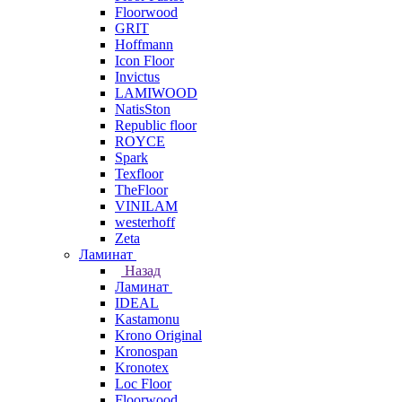
Floorwood
GRIT
Hoffmann
Icon Floor
Invictus
LAMIWOOD
NatisSton
Republic floor
ROYCE
Spark
Texfloor
TheFloor
VINILAM
westerhoff
Zeta
Ламинат
Назад
Ламинат
IDEAL
Kastamonu
Krono Original
Kronospan
Kronotex
Loc Floor
Floorwood