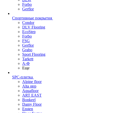
Forbo
Gerflor
Спортивные покрытия
Condor
DLV Flooring
EcoStep
Forbo
FSG
Gerflor
Grabo
Sport Flooring
Tarkett
А-Ф
Еще
SPC-плитка
Alpine floor
Alta step
Aquafloor
ART EAST
Bonkeel
Damy Floor
Ensten