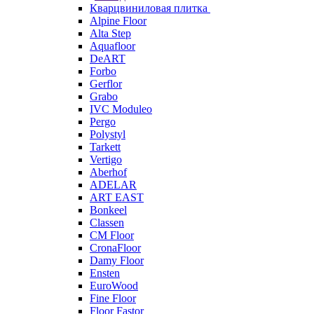
Кварцвиниловая плитка
Alpine Floor
Alta Step
Aquafloor
DeART
Forbo
Gerflor
Grabo
IVC Moduleo
Pergo
Polystyl
Tarkett
Vertigo
Aberhof
ADELAR
ART EAST
Bonkeel
Classen
CM Floor
CronaFloor
Damy Floor
Ensten
EuroWood
Fine Floor
Floor Fastor