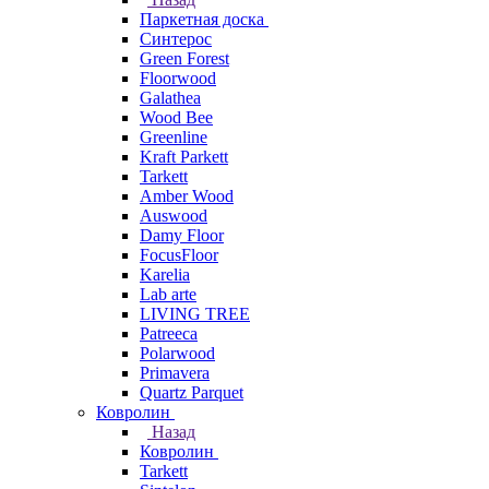
Паркетная доска
Синтерос
Green Forest
Floorwood
Galathea
Wood Bee
Greenline
Kraft Parkett
Tarkett
Amber Wood
Auswood
Damy Floor
FocusFloor
Karelia
Lab arte
LIVING TREE
Patreeca
Polarwood
Primavera
Quartz Parquet
Ковролин
Назад
Ковролин
Tarkett