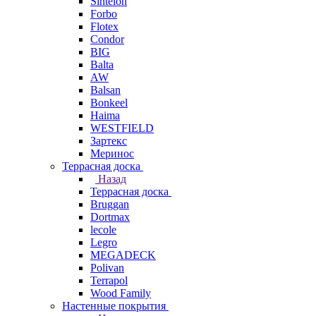
Sintelon
Forbo
Flotex
Condor
BIG
Balta
AW
Balsan
Bonkeel
Haima
WESTFIELD
Зартекс
Меринос
Террасная доска
Назад
Террасная доска
Bruggan
Dortmax
lecole
Legro
MEGADECK
Polivan
Terrapol
Wood Family
Настенные покрытия