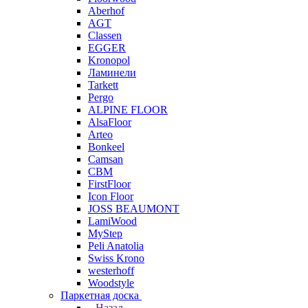
Aberhof
AGT
Classen
EGGER
Kronopol
Ламинели
Tarkett
Pergo
ALPINE FLOOR
AlsaFloor
Arteo
Bonkeel
Camsan
CBM
FirstFloor
Icon Floor
JOSS BEAUMONT
LamiWood
MyStep
Peli Anatolia
Swiss Krono
westerhoff
Woodstyle
Паркетная доска
Назад