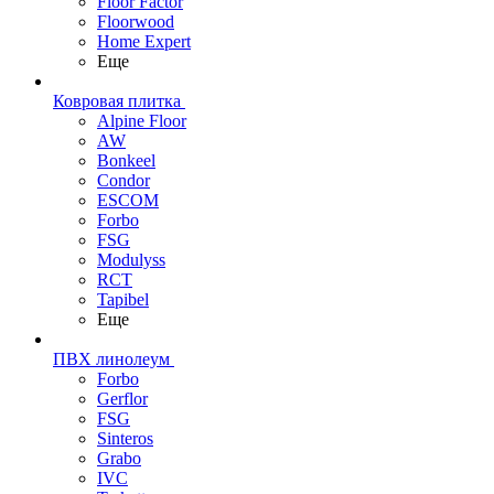
Floor Factor
Floorwood
Home Expert
Еще
Ковровая плитка
Alpine Floor
AW
Bonkeel
Condor
ESCOM
Forbo
FSG
Modulyss
RCT
Tapibel
Еще
ПВХ линолеум
Forbo
Gerflor
FSG
Sinteros
Grabo
IVC